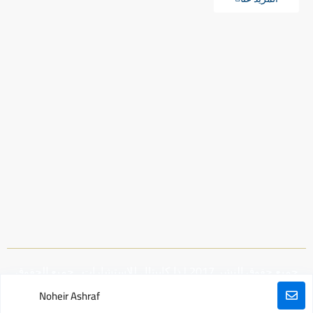
جميع حقوق النشر 2017 | ذا كابيتال للاستشارات . جميع الحقوق
محفوظة. - بواسطة |
تيراكولوجي
Noheir Ashraf