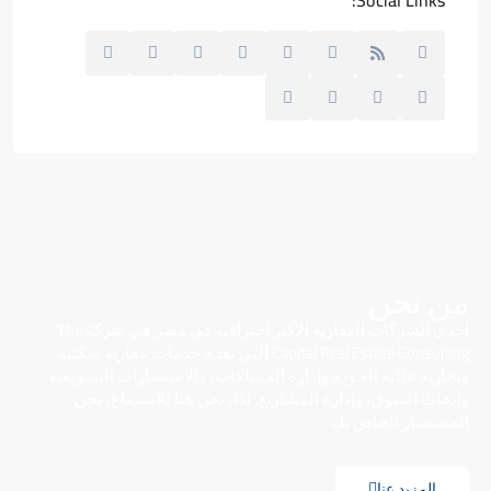
من نحن
إحدى الشركات العقارية الأكثر احترافية في مصر هي شركة The
Capital Real Estate Consulting التي تقدم خدمات عقارية سكنية
وتجارية عالية الجودة وإدارة الممتلكات، والاستشارات التسويقية،
وأبحاث السوق، وإدارة المشاريع. لذا، نحن هنا للاستماع، نحن
المستشار الخاص بك
المزيد عنا