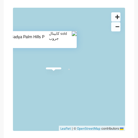
ale in Badya Palm Hills P
OpenStreetMap
Leaflet
|
©
contributors