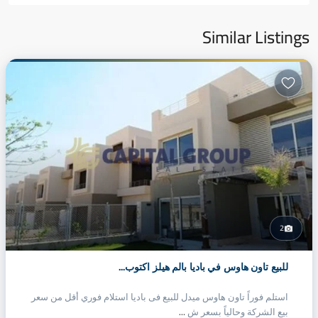
Similar Listings
2
للبيع تاون هاوس في باديا بالم هيلز اكتوب...
إعادة البيع
المجمعات السكنية
متميز
استلم فوراً تاون هاوس ميدل للبيع فى باديا استلام فوري أقل من سعر
بيع الشركة وحالياً بسعر ش
...