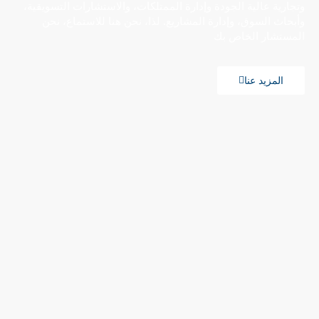
وتجارية عالية الجودة وإدارة الممتلكات، والاستشارات التسويقية،
وأبحاث السوق، وإدارة المشاريع. لذا، نحن هنا للاستماع، نحن
المستشار الخاص بك
المزيد عنا