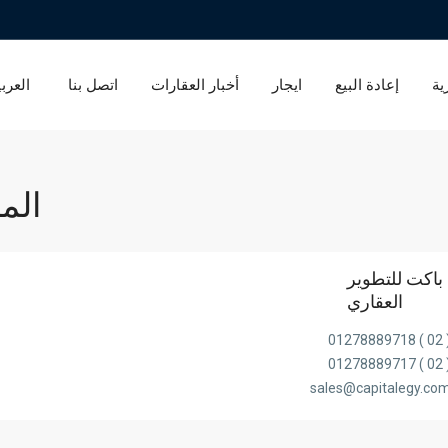
ية
إعادة البيع
ايجار
أخبار العقارات
اتصل بنا
العربي
الم
باكت للتطوير
العقاري
( 02 ) 0127
( 02 ) 0127
sales@capitalegy.co