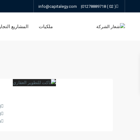
info@capitalegy.com
|
( 02 ) 01278889718
ملكيات
المشاريع التجار
8889718
8889717
m