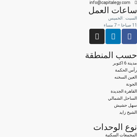
info@capitalegy.com
ساعات العمل
السبت : الخميس
11 صباحا – 7 مساء
حسب المنطقة
مدينة 6 اكتوبر
رأس الحكمة
العين السخنه
الجونة
القاهرة الجديدة
الساحل الشمالي
سهل حشيش
الشيخ زايد
نوع الوحدات
المجمعات السكنية