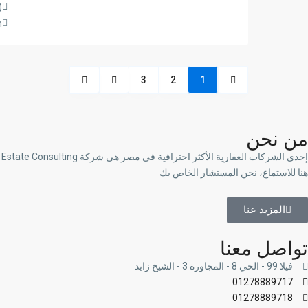
8889717
m
3
2
1
من نحن
هنا للاستماع، نحن المستشار الخاص بك
المزيد عنا
تواصل معنا
فيلا 99 - الحي 8 - المجاورة 3 - الشيخ زايد
01278889717
01278889718