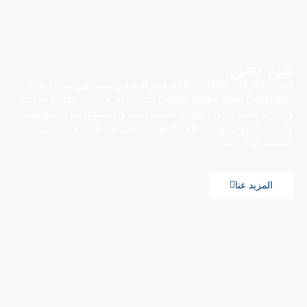
من نحن
إحدى الشركات العقارية الأكثر احترافية في مصر هي شركة The
Capital Real Estate Consulting التي تقدم خدمات عقارية سكنية
وتجارية عالية الجودة وإدارة الممتلكات، والاستشارات التسويقية،
وأبحاث السوق، وإدارة المشاريع. لذا، نحن هنا للاستماع، نحن
المستشار الخاص بك
المزيد عنا