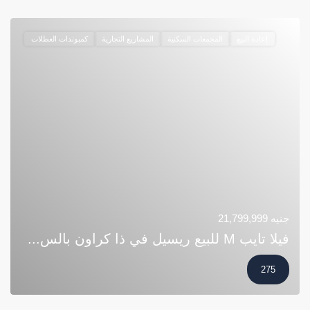
إعادة البيع
المجمعات السكنية
المشاريع التجارية
كمبوندات العطلات
جنيه 21,799,999
فيلا تايب M للبيع ريسيل في ذا كراون بالس...
275