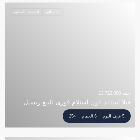
إعادة البيع
المجمعات السكنية
جنيه 13,723,000
فيلا استاند الون استلام فورى للبيع ريسيل...
5 غرف النوم
6 الحمام
254