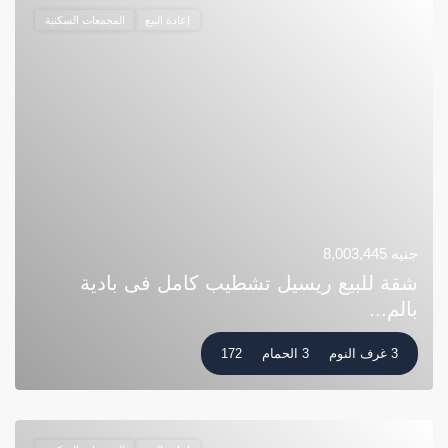
إعادة البيع
المجمعات السكنية
جنيه 8,003,445
شقة للبيع ريسيل تشطيب كامل فى بادية
بالم...
3 غرف النوم
3 الحمام
172