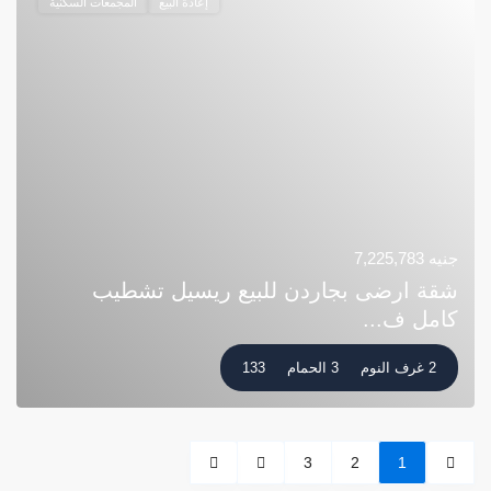
إعادة البيع
المجمعات السكنية
جنيه 7,225,783
شقة ارضى بجاردن للبيع ريسيل تشطيب
كامل ف...
2 غرف النوم
3 الحمام
133
3
2
1