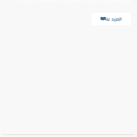
وإدارة المشاريع. لذا، نحن هنا للاستماع، نحن المستشار الخاص بك
المزيد عنا