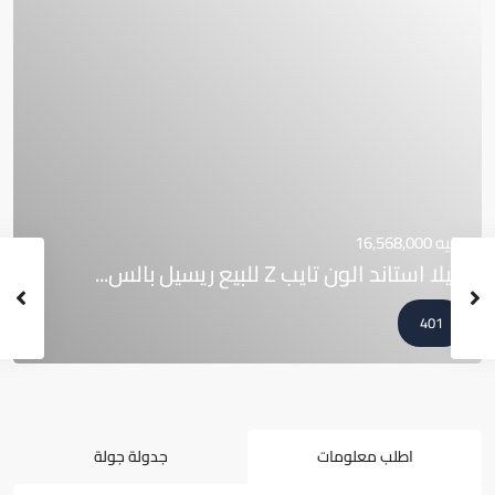
جنيه 16,568,000
فيلا استاند الون تايب Z للبيع ريسيل بالس...
401
اطلب معلومات
جدولة جولة