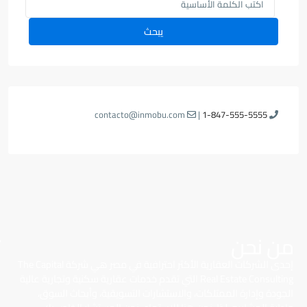
يبحث
contacto@inmobu.com
|
1-847-555-5555
من نحن
إحدى الشركات العقارية الأكثر احترافية في مصر هي شركة The Capital
Real Estate Consulting التي تقدم خدمات عقارية سكنية وتجارية عالية
الجودة وإدارة الممتلكات، والاستشارات التسويقية، وأبحاث السوق،