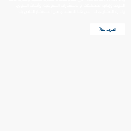
الجودة وإدارة الممتلكات، والاستشارات التسويقية، وأبحاث السوق،
وإدارة المشاريع. لذا، نحن هنا للاستماع، نحن المستشار الخاص بك
المزيد عنا