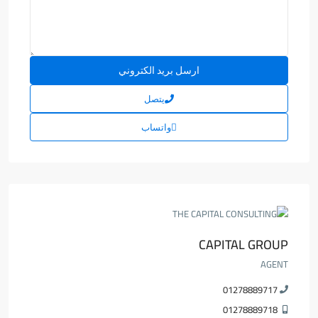
يتصل
واتساب
CAPITAL GROUP
AGENT
01278889717
01278889718