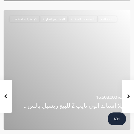
إعادة البيع
المجمعات السكنية
المشاريع التجارية
كمبوندات العطلات
جنيه 16,568,000
فيلا استاند الون تايب Z للبيع ريسيل بالس...
401