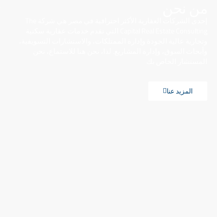
من نحن
إحدى الشركات العقارية الأكثر احترافية في مصر هي شركة The
Capital Real Estate Consulting التي تقدم خدمات عقارية سكنية
وتجارية عالية الجودة وإدارة الممتلكات، والاستشارات التسويقية،
وأبحاث السوق، وإدارة المشاريع. لذا، نحن هنا للاستماع، نحن
المستشار الخاص بك
المزيد عنا