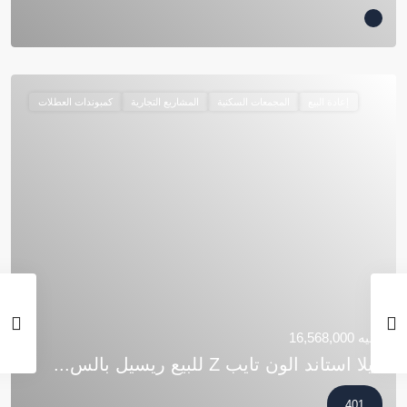
إعادة البيع
المجمعات السكنية
المشاريع التجارية
كمبوندات العطلات
جنيه 16,568,000
فيلا استاند الون تايب Z للبيع ريسيل بالس...
401