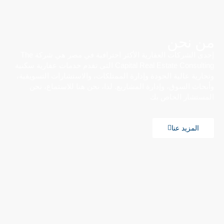
من نحن
إحدى الشركات العقارية الأكثر احترافية في مصر هي شركة The
Capital Real Estate Consulting التي تقدم خدمات عقارية سكنية
وتجارية عالية الجودة وإدارة الممتلكات، والاستشارات التسويقية،
وأبحاث السوق، وإدارة المشاريع. لذا، نحن هنا للاستماع، نحن
المستشار الخاص بك
المزيد عنا