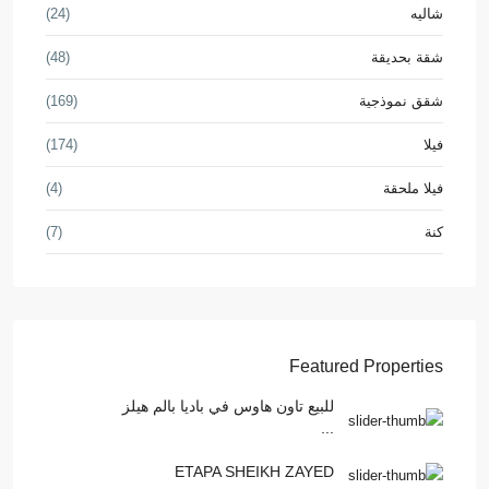
شاليه
(24)
شقة بحديقة
(48)
شقق نموذجية
(169)
فيلا
(174)
فيلا ملحقة
(4)
كنة
(7)
Featured Properties
للبيع تاون هاوس في باديا بالم هيلز
...
ETAPA SHEIKH ZAYED