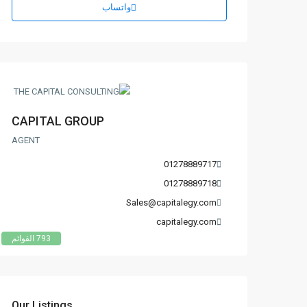
واتساب
CAPITAL GROUP
AGENT
01278889717
01278889718
Sales@capitalegy.com
capitalegy.com
793 القوائم
Our Listings