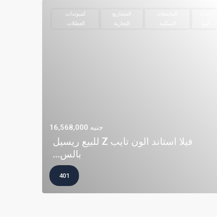
إعادة
المجمعات
المشاريع
كمبوندات
البيع
السكنية
التجارية
العطلات
جنيه 16,568,000
فيلا استاند الون تايب Z للبيع ريسيل
بالس...
401