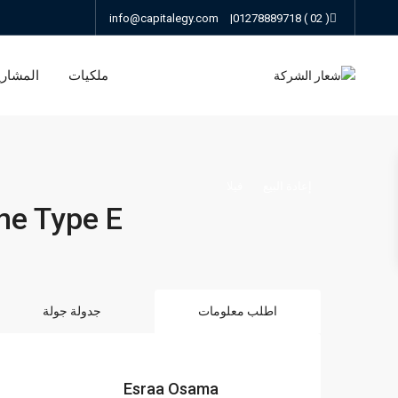
info@capitalegy.com
|
( 02 ) 01278889718
ملكيات
المشاري
إعادة البيع
فيلا
one Type E
اطلب معلومات
جدولة جولة
Esraa Osama