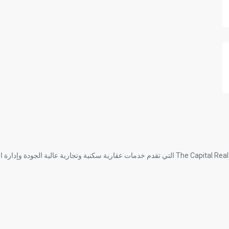
إحدى الشركات العقارية الأكثر احترافية في مصر هي شركة The Capital Real Estate Consulting التي تقدم