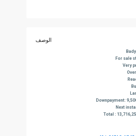
الوصف
Bady
For sale 
Very p
Over
Rea
Bu
La
Downpayment: 9,500
Next inst
Total : 13,716,