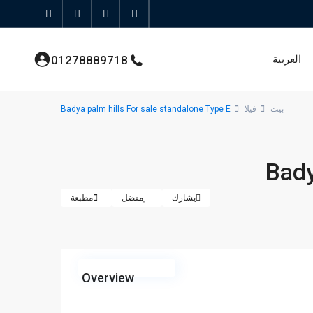
العربية
01278889718
بيت
فيلا
Badya palm hills For sale standalone Type E
Bady
يشارك
مفضل
مطبعة
المجمعات السكنية
Overview