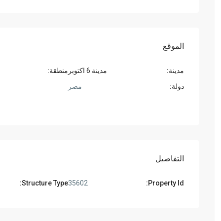
الموقع
مدينة:
مدينة 6 اكتوبر
منطقة:
دولة:
مصر
التفاصيل
Structure Type:
35602
Property Id: