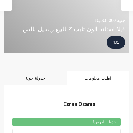
جنيه 16,568,000
فيلا استاند الون تايب Z للبيع ريسيل بالس...
401
اطلب معلومات
جدولة جولة
Esraa Osama
جدولة العرض؟