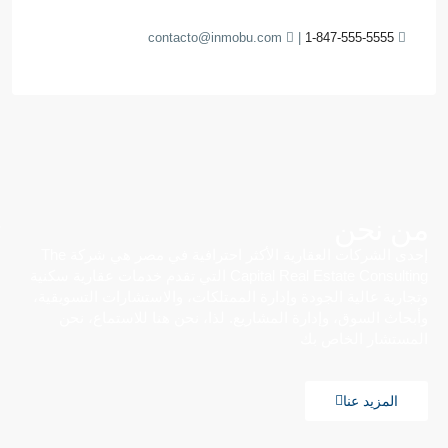
contacto@inmobu.com
|
1-847-555-5555
من نحن
إحدى الشركات العقارية الأكثر احترافية في مصر هي شركة The
Capital Real Estate Consulting التي تقدم خدمات عقارية سكنية
وتجارية عالية الجودة وإدارة الممتلكات، والاستشارات التسويقية،
وأبحاث السوق، وإدارة المشاريع. لذا، نحن هنا للاستماع، نحن
المستشار الخاص بك
المزيد عنا