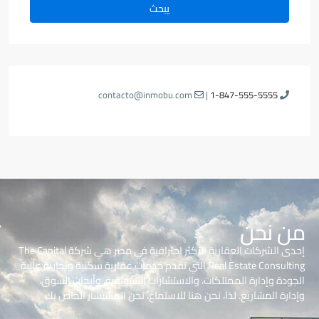
يبحث
contacto@inmobu.com
|
1-847-555-5555
من نحن
إحدى الشركات العقارية الأكثر احترافية في مصر هي شركة The Capital
Real Estate Consulting التي تقدم خدمات عقارية سكنية وتجارية عالية
الجودة وإدارة الممتلكات، والاستشارات التسويقية، وأبحاث السوق،
وإدارة المشاريع. لذا، نحن هنا للاستماع، نحن المستشار الخاص بك