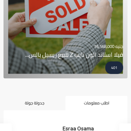
جنيه 16,568,000
فيلا استاند الون تايب Z للبيع ريسيل بالس...
401
اطلب معلومات
جدولة جولة
Esraa Osama