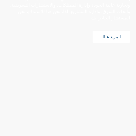
وتجارية عالية الجودة وإدارة الممتلكات، والاستشارات التسويقية،
وأبحاث السوق، وإدارة المشاريع. لذا، نحن هنا للاستماع، نحن
المستشار الخاص بك
المزيد عنا