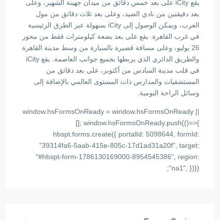
يقع iCity على بعد خمس دقائق من ميدان جهينة الشهير، وعلى
بعد دقيقتين من نادي الصيد، وعلى بعد ثلاث دقائق من مول
العرب، ويمكن الوصول إلى iCity بسهولة عبر الطرق الرئيسية
في غرب القاهرة. يقع على بعد بضعة كيلومترات فقط من محور
26 يوليو، وعلى مسافة قصيرة بالسيارة من وسط مدينة القاهرة
والطريق الدائري الذي يربطها بجميع جوانب العاصمة. يقع iCity
في قلب مدينة السادس من أكتوبر، على بعد دقائق من
المستشفيات والمدارس ذات المستوى العالمي بالإضافة إلى
وسائل الراحة اليومية.
window.hsFormsOnReady = window.hsFormsOnReady ||
[]; window.hsFormsOnReady.push(()=>{
hbspt.forms.create({ portalId: 5098644, formId:
"39314fa6-5aab-415e-805c-17d1ad31a20f", target:
"#hbspt-form-1786130169000-8954545386", region:
"na1", })});