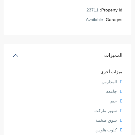
23711
Property Id:
Available
Garages:
المميزات
ميزات أخرى
المدارس
جامعة
جيم
سوبر ماركت
سوق ضخمة
كلوب هاوس