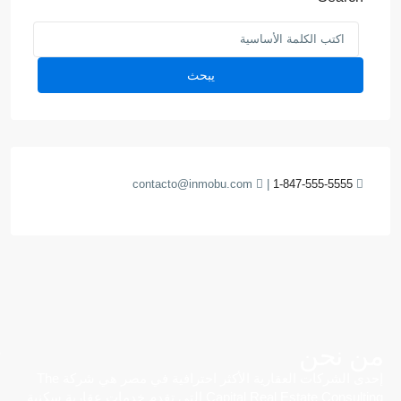
يبحث
contacto@inmobu.com
|
1-847-555-5555
من نحن
إحدى الشركات العقارية الأكثر احترافية في مصر هي شركة The
Capital Real Estate Consulting التي تقدم خدمات عقارية سكنية