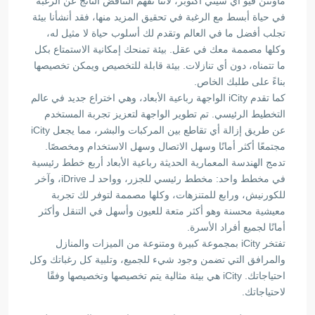
ماونتن فيو أي سيتي أكتوبر، لأننا نفهم التناقض الناتج عن الرغبة
في حياة أبسط مع الرغبة في تحقيق المزيد منها، فقد أنشأنا بيئة
تجلب أفضل ما في العالم وتقدم لك أسلوب حياة لا مثيل له،
وكلها مصممة معك في عقل. بيئة تمنحك إمكانية الاستمتاع بكل
ما تتمناه، دون أي تنازلات. بيئة قابلة للتخصيص ويمكن تخصيصها
بناءً على طلبك الخاص.
كما تقدم iCity الواجهة رباعية الأبعاد، وهي اختراع جديد في عالم
التخطيط الرئيسي. تم تطوير الواجهة لتعزيز تجربة المستخدم
عن طريق إزالة أي تقاطع بين المركبات والبشر، مما يجعل iCity
مجتمعًا أكثر أمانًا وسهل الاتصال وسهل الاستخدام ومخصصًا.
تدمج الهندسة المعمارية الحديثة رباعية الأبعاد أربع خطط رئيسية
في مخطط واحد: مخطط رئيسي للجزر، وواحد لـ iDrive، وآخر
للكورنيش، ورابع للمتنزهات، وكلها مصممة لتوفر لك تجربة
معيشية محسنة وهو أكثر متعة للعيون وأسهل في التنقل وأكثر
أمانًا لجميع أفراد الأسرة.
تفتخر iCity بمجموعة كبيرة ومتنوعة من الميزات والمنازل
والمرافق التي تضمن وجود شيء للجميع، وتلبية كل رغباتك وكل
احتياجاتك. iCity هي بيئة مثالية يتم تخصيصها وتخصيصها وفقًا
لاحتياجاتك.