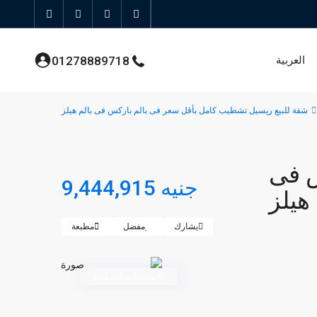
العربية
01278889718
شقة للبيع ريسيل تشطيب كامل بأقل سعر فى بالم باركس فى بالم هيلز
س فى
جنيه 9,444,915
 هيلز
يشارك
مفضل
مطبعة
المجمعات السكنية