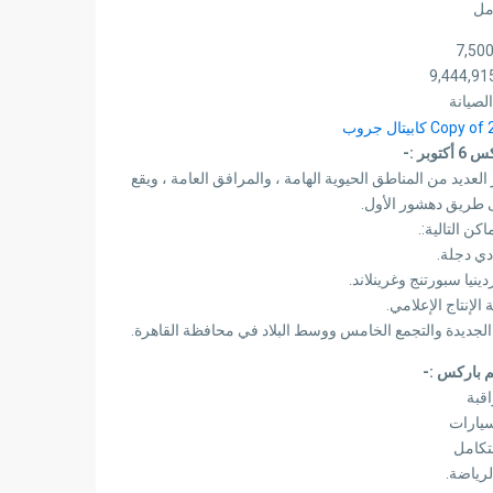
مل
لصيانة
بر :-
عديد من المناطق الحيوية الهامة ، والمرافق العامة ، ويقع
ى طريق دهشور الأول.
ن التالية:.
دي دجلة.
ينيا سبورتنج وغرينلاند.
الجديدة والتجمع الخامس ووسط البلاد في محافظة القاهرة.
م باركس :-
قبة
يارات
تكامل
رياضة.