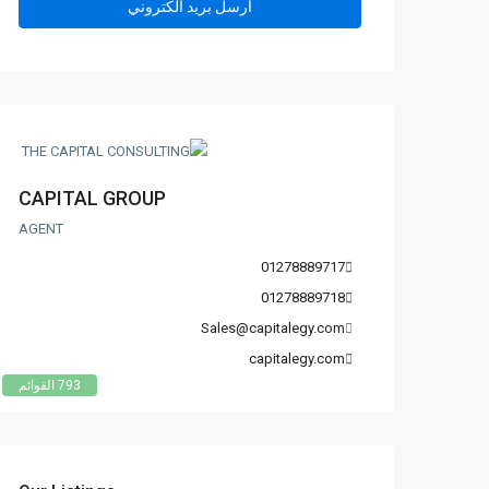
CAPITAL GROUP
AGENT
01278889717
01278889718
Sales@capitalegy.com
capitalegy.com
793 القوائم