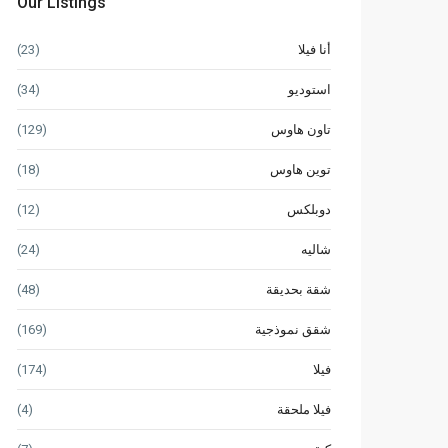
Our Listings
أنا فيلا
(23)
استوديو
(34)
تاون هاوس
(129)
توين هاوس
(18)
دوبلكس
(12)
شاليه
(24)
شقة بحديقة
(48)
شقق نموذجية
(169)
فيلا
(174)
فيلا ملحقة
(4)