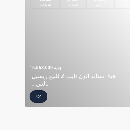
البيع
السكنية
التجارية
العطلات
جنيه 16,568,000
فيلا استاند الون تايب Z للبيع ريسيل
بالس...
401