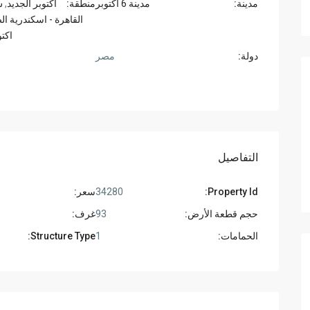
مدينة:
مدينة 6 اكتوبر
منطقة:
أكتوبر الجديد
,
ش
القاهرة - اسكندرية ا
اكتو
دولة:
مصر
التفاصيل
Property Id:
34280
سعر:
حجم قطعة الأرض:
93
غرف:
الحمامات:
1
Structure Type: