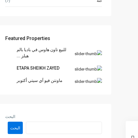
كنة
(7)
Featured Properties
للبيع تاون هاوس في باديا بالم
هيلز ...
ETAPA SHEIKH ZAYED
ماونتن فيو آي سيتي أكتوبر
البحث
البحث