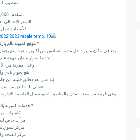
تشطيب كا
المقدم : 7,500,000
السعر الإجمالي : 9,444,915
الأسعار تشمل ا
* موقع كمبوند بالم باركس 6 أكتو
يقع في مكان مميز داخل مدينة السادس من أكتوبر ، حيث يقع بجوار ال
تحديدا بجوار ميدان جهينة عل
وعلى مقربة من الأماك
يقع بجوار نادي وا
إنه على بعد دقائق قليلة من جارد
حوالي 10 دقائق من مدينة الإنتاج الإعلامي.
وهي قريبة من بعض المدن والمناطق الحيوية مثل العاصمة الإدارية 
* خدمات كمبوند بال
كاميرات مرا
مرآب خاص للس
مركز تسوق م
مركز الصحة وال