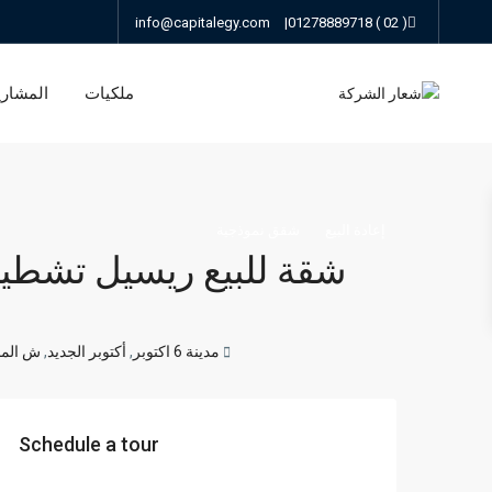
info@capitalegy.com
|
( 02 ) 01278889718
ملكيات
المشاري
إعادة البيع
شقق نموذجية
شقة للبيع ريسيل تشطي
مدينة 6 اكتوبر
,
أكتوبر الجديد
,
ش الم
Schedule a tour