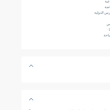
عية
اضة
رس الدولية
س
احة