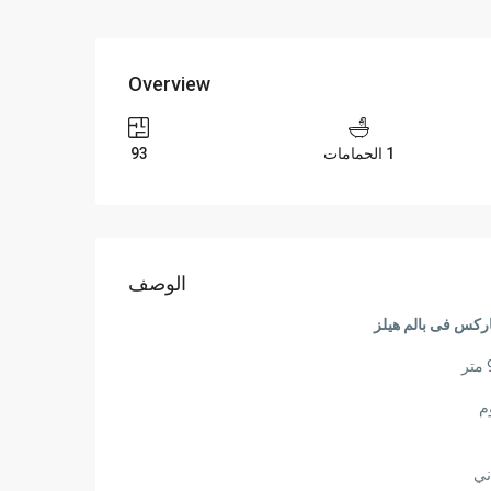
Overview
1 الحمامات
93
الوصف
اركس فى بالم هيلز
ني