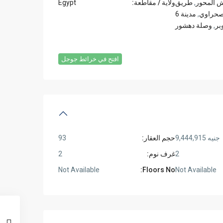
 المحور
,
طريق
ولاية / مقاطعة:
Egypt
لصحراوي
,
مدينة 6
بر
,
وصلة دهشور
افتح في خرائط جوجل
جنيه 9,444,915
حجم العقار:
93
2
غرف نوم:
2
Not Available
Floors No:
Not Available