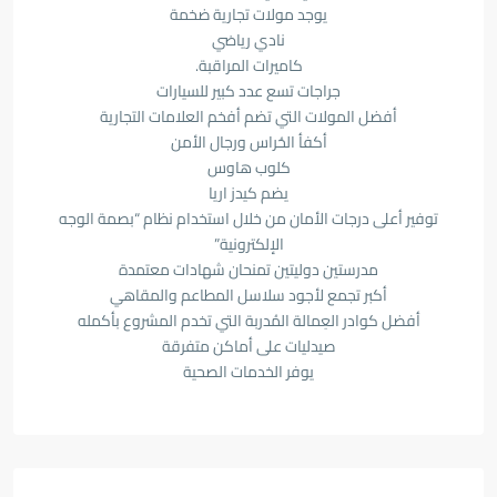
يوجد مولات تجارية ضخمة
نادي رياضي
كاميرات المراقبة.
جراجات تسع عدد كبير للسيارات
أفضل المولات التي تضم أفخم العلامات التجارية
أكفأ الحُراس ورجال الأمن
كلوب هاوس
يضم كيدز اريا
توفير أعلى درجات الأمان من خلال استخدام نظام “بصمة الوجه
الإلكترونية”
مدرستين دوليتين تمنحان شهادات معتمدة
أكبر تجمع لأجود سلاسل المطاعم والمقاهي
أفضل كوادر العِمالة المُدربة التي تخدم المشروع بأكمله
صيدليات على أماكن متفرقة
يوفر الخدمات الصحية