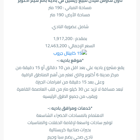
تاون هاوس ميدل للبيع ريسيل في بادية بالم هيلز أكتوبر
مساحة المباني : 190 متر
مساحة الأرض: 190 متر
شامل عضوية النادي.
بمقدم : 1,917,200
السعر الإجمالي: 12,463,200
*موقع باديه :-
يقع مشروع باديه علي بعد اقل من 10 دقائق أو 15 دقيقة من
مركز مدينة 6 أكتوبر والتي تعتبر من أهم المناطق الراقية
وعلى بعد 15 دقيقة من اهرامات الجيزة
تبعد مسافة لا تزيد عن 30 كيلو متر من قلب العاصمة القاهرة
ويقرب من جميع الطرق الرئيسيه
*خدمات ومرافق باديه :-
الاهتمام بالمساحات الخضراء الشاسعة
توفير ساحات واسعة لإقامة الحفلات والمناسبات
بحيرات صناعية كريستالية
نادي صحي يضم سبا وجيم