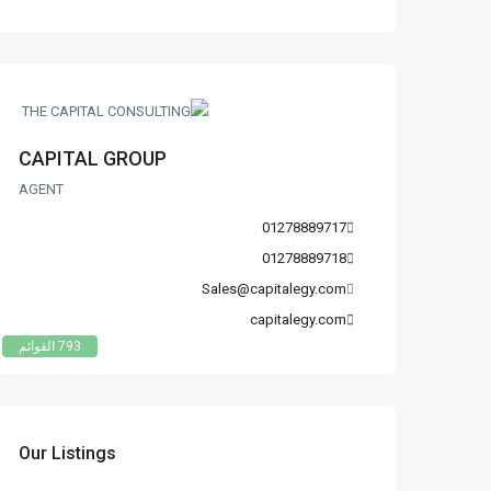
CAPITAL GROUP
AGENT
01278889717
01278889718
Sales@capitalegy.com
capitalegy.com
793 القوائم
Our Listings