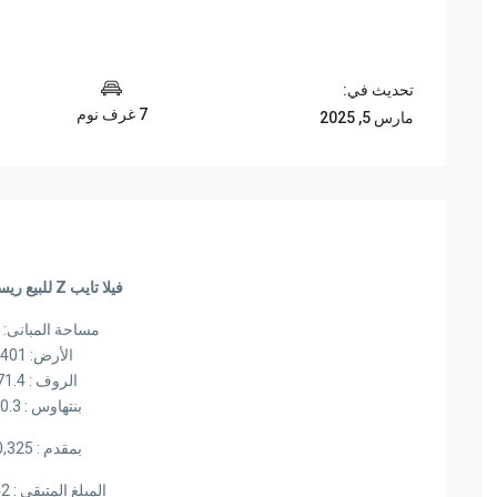
تحديث في:
7 غرف نوم
مارس 5, 2025
فيلا تايب Z للبيع ريسيل في بادية
مساحة المبانى: 275 متر
الأرض: 401 متر
الروف : 71.4 متر
بنتهاوس : 40.3 متر
بمقدم : 8,500,325
المبلغ المتبقي : 7,189,042