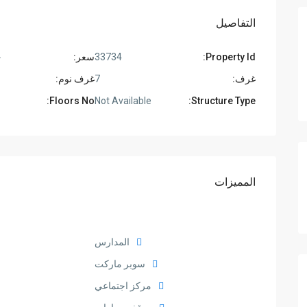
التفاصيل
Property Id:
33734
سعر:
ج
غرف:
7
غرف نوم:
Floors No:
Not Available
Structure Type:
المميزات
المدارس
سوبر ماركت
مركز اجتماعي