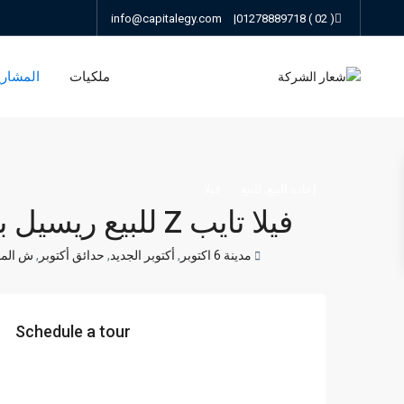
info@capitalegy.com
|
( 02 ) 01278889718
ملكيات
المشاري
,
إعادة البيع
للبيع
فيلا
فيلا تايب Z للبيع ريسيل بالسعر القديم في باديه بالم هيلز اكتوبر
مدينة 6 اكتوبر
,
أكتوبر الجديد
,
حدائق أكتوبر
,
ش الم
Schedule a tour