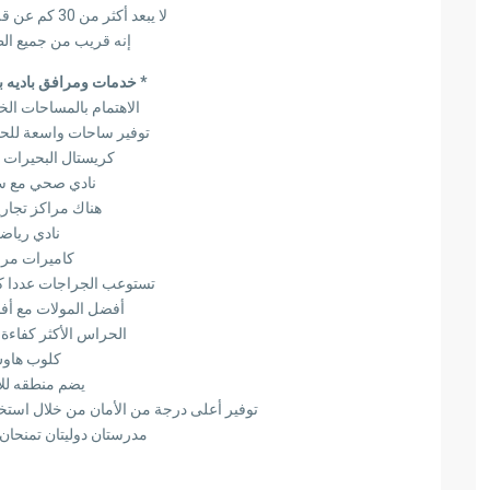
لا يبعد أكثر من 30 كم عن قلب العاصمة القاهرة
إنه قريب من جميع ال
* خدمات ومرافق باديه بال
الاهتمام بالمساحات ال
توفير ساحات واسعة للحف
كريستال البحيرات 
نادي صحي مع سب
هناك مراكز تجار
نادي رياض
كاميرات مرا
تستوعب الجراجات عددا كب
أفضل المولات مع أف
الحراس الأكثر كفاءة
كلوب هاو
يضم منطقه لل
توفير أعلى درجة من الأمان من خلال استخد
مدرستان دوليتان تمنحان