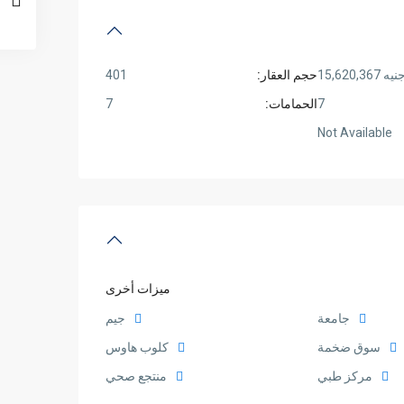
نيه 15,620,367
حجم العقار:
401
7
الحمامات:
7
Not Available
ميزات أخرى
جامعة
جيم
سوق ضخمة
كلوب هاوس
مركز طبي
منتجع صحي