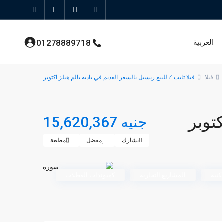
العربية
01278889718
فيلا
فيلا تايب Z للبيع ريسيل بالسعر القديم في باديه بالم هيلز اكتوبر
جنيه 15,620,367
يشارك
مفضل
مطبعة
نية
المشاريع التجارية
كمبوندات العطلات