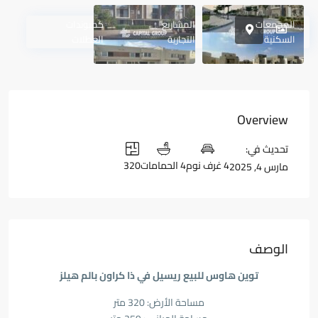
المجمعات
المشاريع
كمبوندات
السكنية
التجارية
العطلات
Overview
تحديث في:
4 غرف نوم
4 الحمامات
320
مارس 4, 2025
الوصف
توين هاوس للبيع ريسيل في ذا كراون بالم هيلز
مساحة الأرض: 320 متر