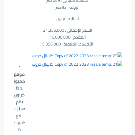
مساحة المبانى : 259 متر
الروف : 92 متر
استلام فورى
السعر الإجمالي : 21,356,000
المقدم : 16,000,000
الأقساط المتبقية : 5,356,000
*
موقع
كمبون
د ذا
كراون
بالم
هيلز :-
يقع
كمبوند
ذا