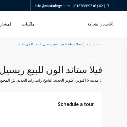
info@capitalegy.com
|
( 02 ) 01278889718
ملكيات
المشاري
بيت
فيلا
فيلا ستاند الون للبيع ريسيل تايب X1 فى باديه
إعادة البيع
فيلا
فيلا ستاند الون للبيع ريسيل تايب X1 
مدينة 6 اكتوبر
,
أكتوبر الجديد
,
الشيخ زايد
,
زايد الجديد
,
ش المحور
Schedule a tour