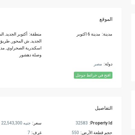
الموقع
مدينة:
مدينة 6 اكتوبر
منطقة:
أكتوبر الجديد
,
الش
الجديد
,
ش المحور
,
طريق ا
اسكندرية الصحراوي
,
مدينة 6
وصلة دهشور
دولة:
مصر
افتح في خرائط جوجل
التفاصيل
Property Id:
32583
سعر:
جنيه 22,543,300
حجم قطعة الأرض:
550
غرف:
7