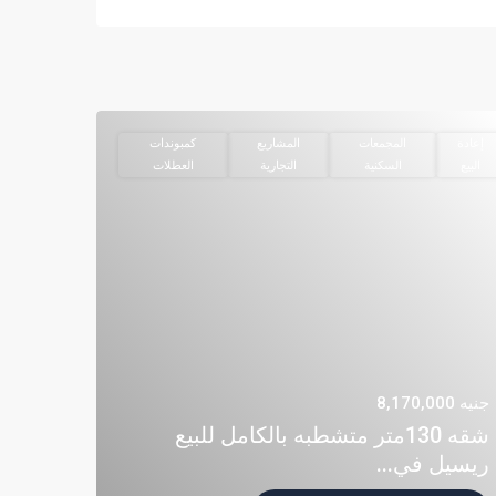
إعادة
المجمعات
المشاريع
كمبوندات
البيع
السكنية
التجارية
العطلات
جنيه 8,170,000
شقه 130متر متشطبه بالكامل للبيع
ريسيل في...