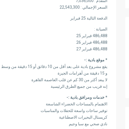
المقدم : 7,036,000
السعر الإجمالي : 22,543,300
الدفعة التالية 25 فبراير
الصيانة :
486,488 فبراير 25
486,488 فبراير 26
486,488 فبراير 27
* موقع بادية :-
يقع مشروع بادية على بعد أقل من 10 دقائق أو 15 دقيقة من وسط مدينة 6 أكتوبر والتي تعتبر من أهم المناطق الراقية
و 15 دقيقة من أهرامات الجيزة
لا يبعد أكثر من 30 كم عن قلب العاصمة القاهرة
إنه قريب من جميع الطرق الرئيسية
* خدمات ومرافق بادية :-
الاهتمام بالمساحات الخضراء الشاسعة
توفير ساحات واسعة للحفلات والمناسبات
كريستال البحيرات الاصطناعية
نادي صحي مع سبا وجيم