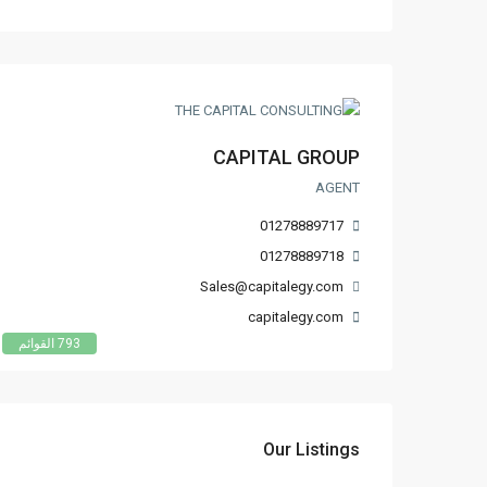
CAPITAL GROUP
AGENT
01278889717
01278889718
Sales@capitalegy.com
capitalegy.com
793 القوائم
Our Listings