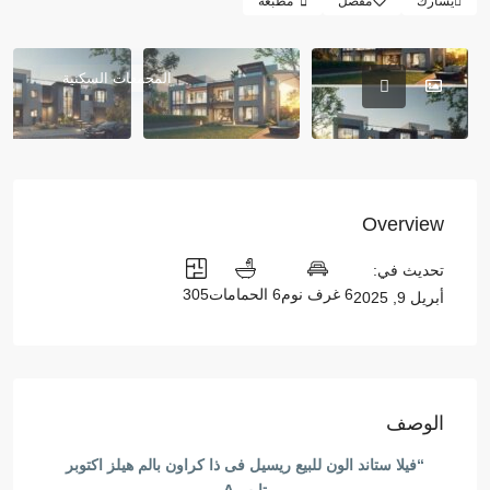
يشارك
مفضل
مطبعة
المجمعات السكنية
Overview
تحديث في:
6 غرف نوم
6 الحمامات
305
أبريل 9, 2025
الوصف
“فيلا ستاند الون للبيع ريسيل فى ذا كراون بالم هيلز اكتوبر