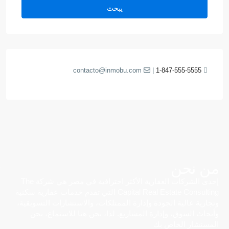
يبحث
contacto@inmobu.com
|
1-847-555-5555
من نحن
إحدى الشركات العقارية الأكثر احترافية في مصر هي شركة The
Capital Real Estate Consulting التي تقدم خدمات عقارية سكنية
وتجارية عالية الجودة وإدارة الممتلكات، والاستشارات التسويقية،
وأبحاث السوق، وإدارة المشاريع. لذا، نحن هنا للاستماع، نحن
المستشار الخاص بك