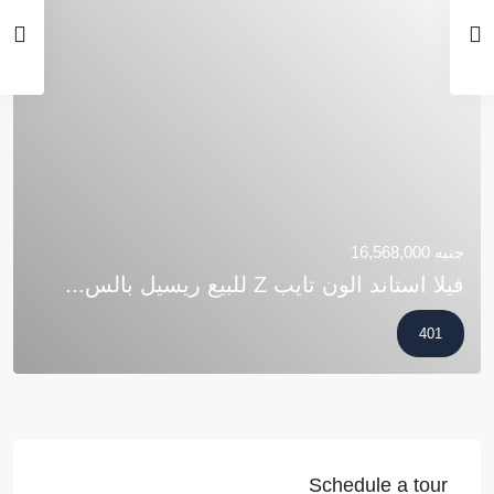
جنيه 16,568,000
فيلا استاند الون تايب Z للبيع ريسيل بالس...
401
Schedule a tour