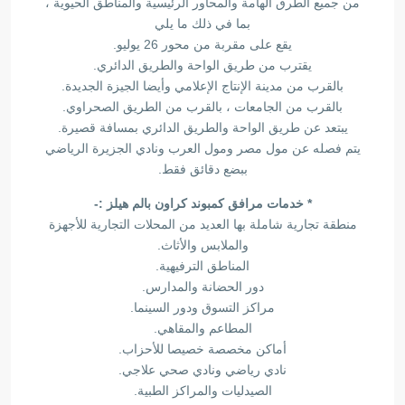
من جميع الطرق الهامة والمحاور الرئيسية والمناطق الحيوية ،
بما في ذلك ما يلي
يقع على مقربة من محور 26 يوليو.
يقترب من طريق الواحة والطريق الدائري.
بالقرب من مدينة الإنتاج الإعلامي وأيضا الجيزة الجديدة.
بالقرب من الجامعات ، بالقرب من الطريق الصحراوي.
يبتعد عن طريق الواحة والطريق الدائري بمسافة قصيرة.
يتم فصله عن مول مصر ومول العرب ونادي الجزيرة الرياضي
ببضع دقائق فقط.
* خدمات مرافق كمبوند كراون بالم هيلز :-
منطقة تجارية شاملة بها العديد من المحلات التجارية للأجهزة
والملابس والأثاث.
المناطق الترفيهية.
دور الحضانة والمدارس.
مراكز التسوق ودور السينما.
المطاعم والمقاهي.
أماكن مخصصة خصيصا للأحزاب.
نادي رياضي ونادي صحي علاجي.
الصيدليات والمراكز الطبية.