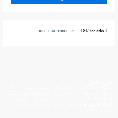
contacto@inmobu.com
|
1-847-555-5555
من نحن
إحدى الشركات العقارية الأكثر احترافية في مصر هي شركة The
Capital Real Estate Consulting التي تقدم خدمات عقارية سكنية
وتجارية عالية الجودة وإدارة الممتلكات، والاستشارات التسويقية،
وأبحاث السوق، وإدارة المشاريع. لذا، نحن هنا للاستماع، نحن
المستشار الخاص بك