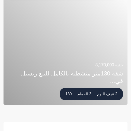
جنيه 8,170,000
شقه 130متر متشطبه بالكامل للبيع ريسيل
في...
2 غرف النوم
3 الحمام
130