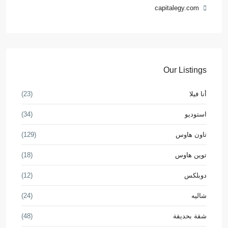
capitalegy.com
Our Listings
أنا فيلا
(23)
استوديو
(34)
تاون هاوس
(129)
توين هاوس
(18)
دوبلكس
(12)
شاليه
(24)
شقة بحديقة
(48)