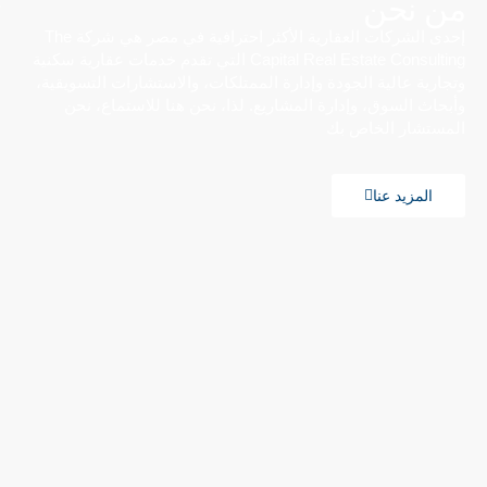
من نحن
إحدى الشركات العقارية الأكثر احترافية في مصر هي شركة The
Capital Real Estate Consulting التي تقدم خدمات عقارية سكنية
وتجارية عالية الجودة وإدارة الممتلكات، والاستشارات التسويقية،
وأبحاث السوق، وإدارة المشاريع. لذا، نحن هنا للاستماع، نحن
المستشار الخاص بك
المزيد عنا