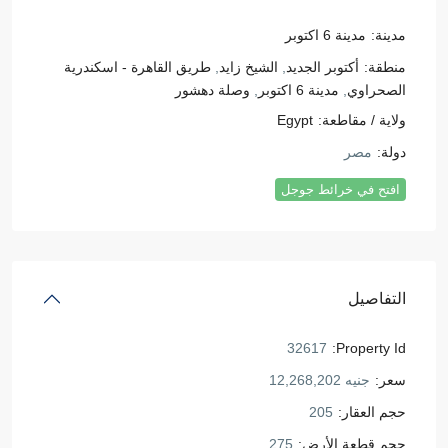
مدينة:
مدينة 6 اكتوبر
منطقة:
أكتوبر الجديد
,
الشيخ زايد
,
طريق القاهرة - اسكندرية
الصحراوي
,
مدينة 6 اكتوبر
,
وصلة دهشور
ولاية / مقاطعة:
Egypt
دولة:
مصر
افتح في خرائط جوجل
التفاصيل
32617
Property Id:
سعر:
جنيه 12,268,202
حجم العقار:
205
حجم قطعة الأرض:
275