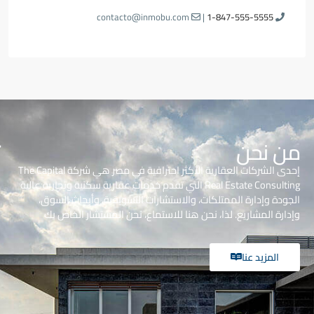
contacto@inmobu.com
|
1-847-555-5555
من نحن
إحدى الشركات العقارية الأكثر احترافية في مصر هي شركة The Capital
Real Estate Consulting التي تقدم خدمات عقارية سكنية وتجارية عالية
الجودة وإدارة الممتلكات، والاستشارات التسويقية، وأبحاث السوق،
وإدارة المشاريع. لذا، نحن هنا للاستماع، نحن المستشار الخاص بك
المزيد عنا