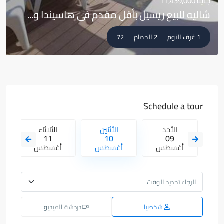
جنيه 11,439,000
شاليه للبيع ريسيل بأقل مقدم فى هاسيندا و...
1 غرف النوم
2 الحمام
72
Schedule a tour
ء
الأحد
الأثنين
الثلاثاء
11
10
09
س
أغسطس
أغسطس
أغسطس
أ
شخصيا
دردشة الفيديو