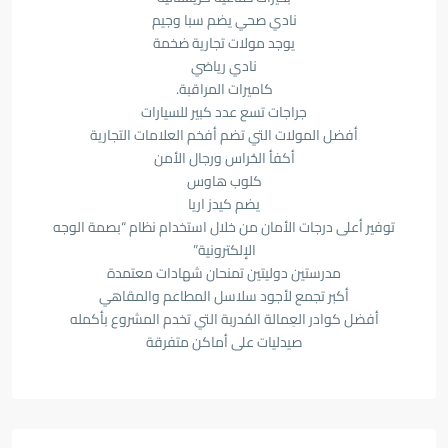
نادي صحي يضم سبا وجيم
يوجد مولات تجارية ضخمة
نادي رياضي
كاميرات المراقبة.
جراجات تسع عدد كبير للسيارات
أفضل المولات التي تضم أفخم العلامات التجارية
أكفأ الحُراس ورجال الأمن
كلوب هاوس
يضم كيدز اريا
توفير أعلى درجات الأمان من خلال استخدام نظام “بصمة الوجه
الإلكترونية”
مدرستين دوليتين تمنحان شهادات معتمدة
أكبر تجمع لأجود سلاسل المطاعم والمقاهي
أفضل كوادر العِمالة المُدربة التي تخدم المشروع بأكمله
صيدليات على أماكن متفرقة