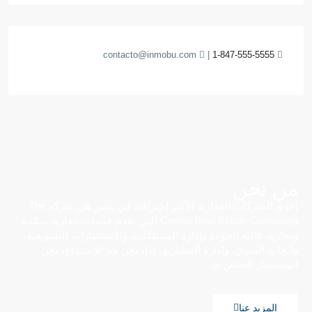
contacto@inmobu.com
|
1-847-555-5555
من نحن
إحدى الشركات العقارية الأكثر احترافية في مصر هي شركة The
Capital Real Estate Consulting التي تقدم خدمات عقارية سكنية
وتجارية عالية الجودة وإدارة الممتلكات، والاستشارات التسويقية،
وأبحاث السوق، وإدارة المشاريع. لذا، نحن هنا للاستماع، نحن
المستشار الخاص بك
المزيد عنا