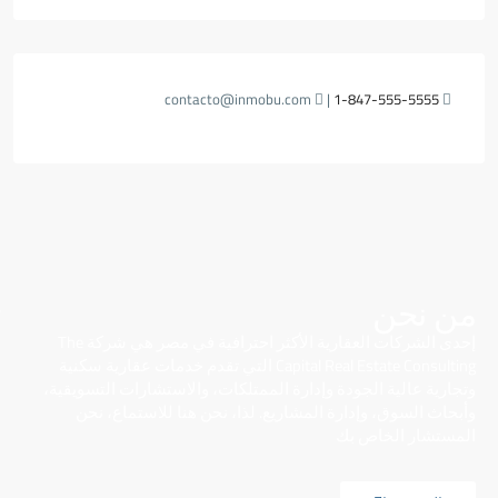
contacto@inmobu.com
|
1-847-555-5555
من نحن
إحدى الشركات العقارية الأكثر احترافية في مصر هي شركة The
Capital Real Estate Consulting التي تقدم خدمات عقارية سكنية
وتجارية عالية الجودة وإدارة الممتلكات، والاستشارات التسويقية،
وأبحاث السوق، وإدارة المشاريع. لذا، نحن هنا للاستماع، نحن
المستشار الخاص بك