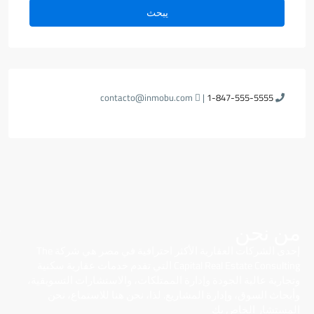
يبحث
contacto@inmobu.com
|
1-847-555-5555
من نحن
إحدى الشركات العقارية الأكثر احترافية في مصر هي شركة The
Capital Real Estate Consulting التي تقدم خدمات عقارية سكنية
وتجارية عالية الجودة وإدارة الممتلكات، والاستشارات التسويقية،
وأبحاث السوق، وإدارة المشاريع. لذا، نحن هنا للاستماع، نحن
المستشار الخاص بك