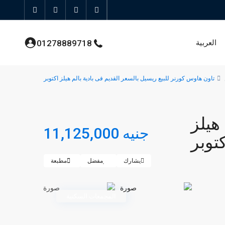
العربية
01278889718
تاون هاوس كورنر للبيع ريسيل بالسعر القديم فى بادية بالم هيلز اكتوبر
هيلز
جنيه 11,125,000
كتوبر
يشارك
مفضل
مطبعة
المجمعات السكنية