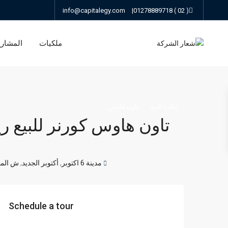
info@capitalegy.com
|
( 02 ) 01278889718
ملكيات
المشاري
إعادة البيع
تاون هاوس
تاون هاوس كورنر للبيع ري
مدينة 6 اكتوبر
,
أكتوبر الجديد
,
ش الم
Schedule a tour