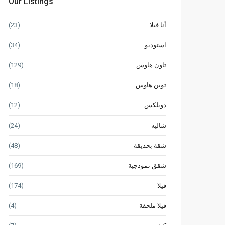
Our Listings
أنا فيلا
(23)
استوديو
(34)
تاون هاوس
(129)
توين هاوس
(18)
دوبلكس
(12)
شاليه
(24)
شقة بحديقة
(48)
شقق نموذجية
(169)
فيلا
(174)
فيلا ملحقة
(4)