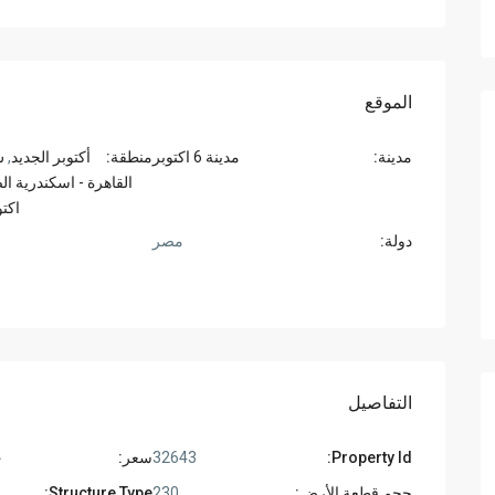
الموقع
مدينة:
مدينة 6 اكتوبر
منطقة:
أكتوبر الجديد
,
ش
القاهرة - اسكندرية ا
اكتو
دولة:
مصر
التفاصيل
Property Id:
32643
سعر:
ج
حجم قطعة الأرض:
230
Structure Type: