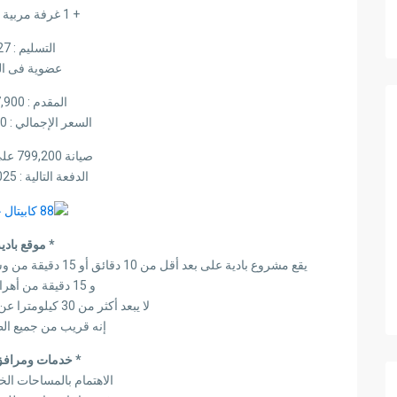
+ 1 غرفة مربية مع حمام
التسليم : 2027
عضوية فى ال
المقدم : 3,197,900
السعر الإجمالي : 11,125,000
صيانة 799,200 على 4 سنوات
الدفعة التالية :
025
* موقع بادية
يقع مشروع بادية على بعد أقل من 10 دقائق أو 15 دقيقة من وسط مدينة 6 أكتوبر والتي تعتبر من أهم المناطق الراقية
و 15 دقيقة من أهرامات الجيزة
لا يبعد أكثر من 30 كيلومترا عن قلب العاصمة القاهرة
إنه قريب من جميع ال
* خدمات ومرافق 
الاهتمام بالمساحات ال