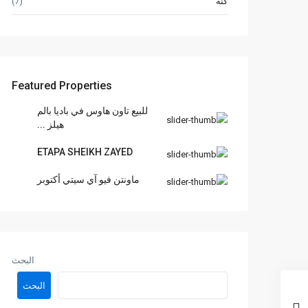
كنة
(7)
Featured Properties
للبيع تاون هاوس في باديا بالم
هيلز ...
ETAPA SHEIKH ZAYED
ماونتن فيو آي سيتي أكتوبر
البحث
البحث