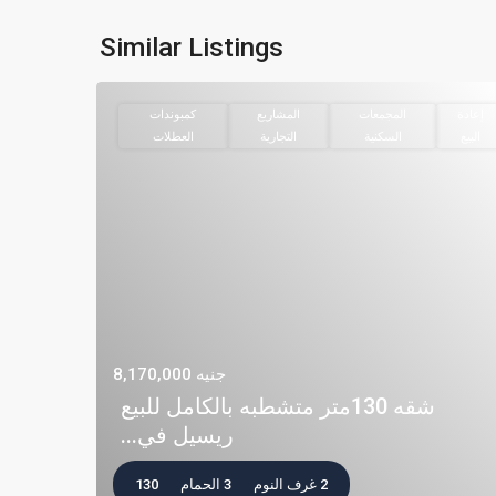
Similar Listings
إعادة
المجمعات
المشاريع
كمبوندات
البيع
السكنية
التجارية
العطلات
جنيه 8,170,000
شقه 130متر متشطبه بالكامل للبيع
ريسيل في...
2 غرف النوم
3 الحمام
130