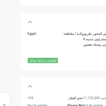
 المحور
,
طريق
ولاية / مقاطعة:
Egypt
لصحراوي
,
مدينة 6
بر
,
وصلة دهشور
افتح في خرائط جوجل
نيه 11,125,000
حجم العقار:
194
Not Available
Floors No:
Not Available