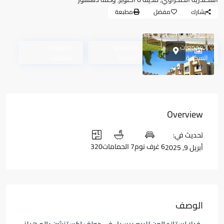
يشارك
مفضل
مطبعة
المجمعات
المشاريع
كمبوندات
السكنية
التجارية
العطلات
Overview
تحديث في:
6 غرف نوم
7 الحمامات
320
أبريل 9, 2025
الوصف