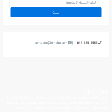
يبحث
contacto@inmobu.com
|
1-847-555-5555
من نحن
إحدى الشركات العقارية الأكثر احترافية في مصر هي شركة The Capital
Real Estate Consulting التي تقدم خدمات عقارية سكنية وتجارية عالية
الجودة وإدارة الممتلكات، والاستشارات التسويقية، وأبحاث السوق،