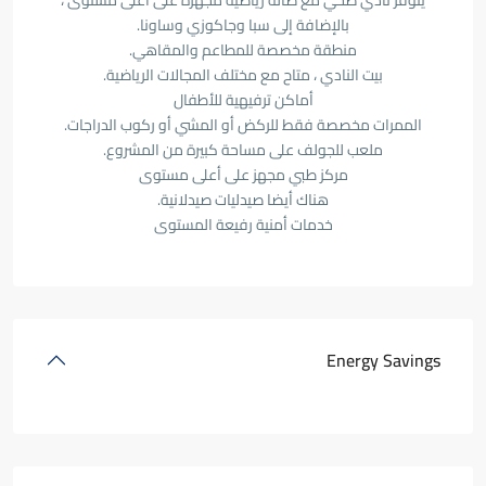
يتوفر نادي صحي مع صالة رياضية مجهزة على أعلى مستوى ،
بالإضافة إلى سبا وجاكوزي وساونا.
منطقة مخصصة للمطاعم والمقاهي.
بيت النادي ، متاح مع مختلف المجالات الرياضية.
أماكن ترفيهية للأطفال
الممرات مخصصة فقط للركض أو المشي أو ركوب الدراجات.
ملعب للجولف على مساحة كبيرة من المشروع.
مركز طبي مجهز على أعلى مستوى
هناك أيضا صيدليات صيدلانية.
خدمات أمنية رفيعة المستوى
Energy Savings