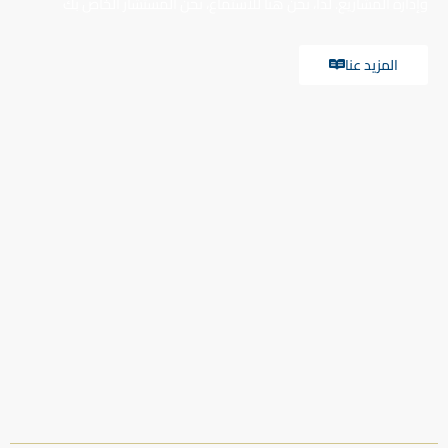
وإدارة المشاريع. لذا، نحن هنا للاستماع، نحن المستشار الخاص بك
المزيد عنا