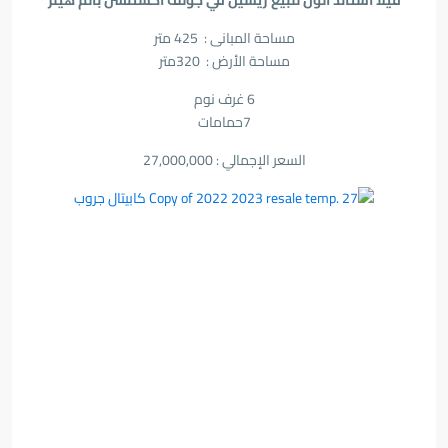
فيلا استاند الون للبيع ريسيل في جولف اكستنشن بالم هيلز
مساحة المبانى : 425 متر
مساحة الأرض : 320متر
6 غرف نوم
7حمامات
السعر الإجمالي : 27,000,000