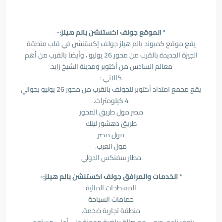
* الموقع جولف اكستنشن بالم هيلز:-
يقع موقع كمبوند بالم هيلز جولف إكستنشن في قلب منطقة
الجيزة الجديدة بالقرب من محور 26 يوليو ، وأيضا بالقرب من أهم
معالم السادس من أكتوبر ومدينة الشيخ زايد.
كالاتي :
يقع مجمع امتداد أكتوبر للجولف بالقرب من محور 26 يوليو بحوالي
4 كيلومترات.
مصر مول طريق المحور
طريق دهشور لينك
مول مصر
مول العرب.
مطار سفنكس الدولي
* الخدمات والمرافق جولف اكستنشن بالم هيلز:-
المسطحات المائية
حمامات السباحة
منطقة تجارية ضخمة.