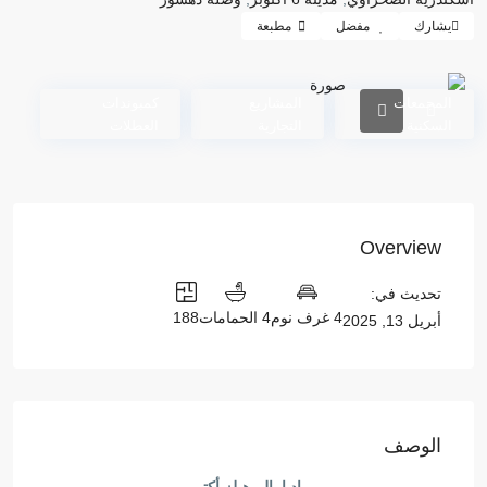
يشارك
مفضل
مطبعة
المجمعات
المشاريع
كمبوندات
السكنية
التجارية
العطلات
Overview
تحديث في:
4 غرف نوم
4 الحمامات
188
أبريل 13, 2025
الوصف