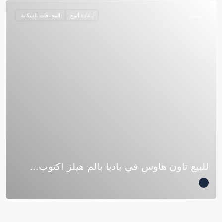
متميز
إعادة البيع
المجمعات السكنية
للبيع تاون هاوس في باديا بالم هيلز اكتوب...