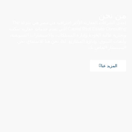
من نحن
إحدى الشركات العقارية الأكثر احترافية في مصر هي شركة The
Capital Real Estate Consulting التي تقدم خدمات عقارية سكنية
وتجارية عالية الجودة وإدارة الممتلكات، والاستشارات التسويقية،
وأبحاث السوق، وإدارة المشاريع. لذا، نحن هنا للاستماع، نحن
المستشار الخاص بك
المزيد عنا