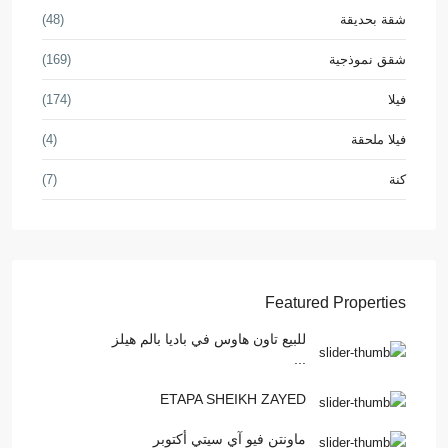
شقة بحديقة
(48)
شقق نموذجية
(169)
فيلا
(174)
فيلا ملحقة
(4)
كنة
(7)
Featured Properties
للبيع تاون هاوس في باديا بالم هيلز
...
ETAPA SHEIKH ZAYED
ماونتن فيو آي سيتي أكتوبر