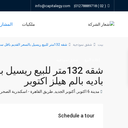
info@capitalegy.com
|
( 02 ) 01278889718
ملكيات
المشاري
بيت
شقق نموذجية
شقه 132متر للبيع ريسيل بالسعر القديم باقل سعر اجمالي في باديه بالم هيلز اكتوبر
إعادة البيع
شقق نموذجية
شقه 132متر للبيع ري
باديه بالم هيلز اكتوبر
مدينة 6 اكتوبر
,
أكتوبر الجديد
,
طريق القاهرة - اسكندرية الصحر
Schedule a tour