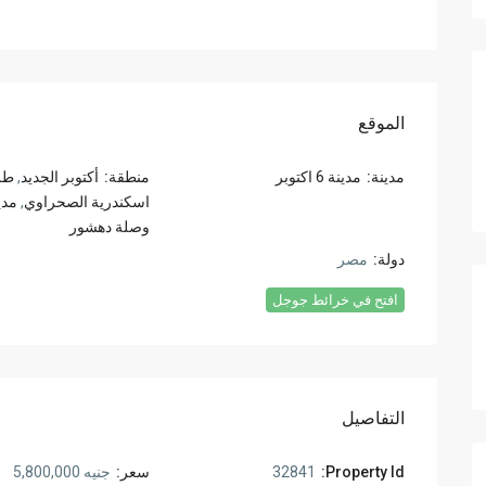
الموقع
مدينة:
مدينة 6 اكتوبر
منطقة:
أكتوبر الجديد
,
طري
اسكندرية الصحراوي
,
مدينة 6
وصلة دهشور
دولة:
مصر
افتح في خرائط جوجل
التفاصيل
Property Id:
32841
سعر:
جنيه 5,800,000