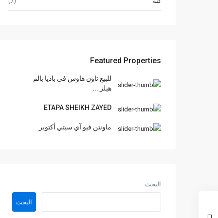
كنة
(7)
Featured Properties
للبيع تاون هاوس في باديا بالم
هيلز ...
ETAPA SHEIKH ZAYED
ماونتن فيو آي سيتي أكتوبر
البحث
البحث