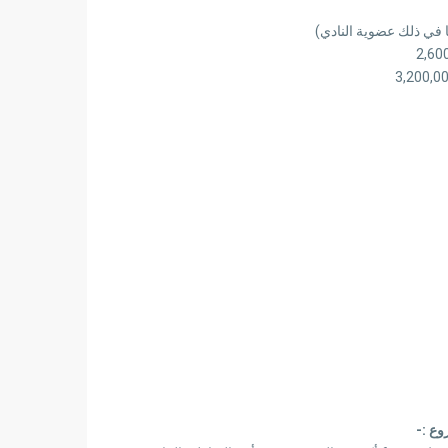
وع :-