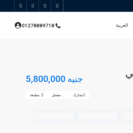
العربية
01278889718
في
جنيه 5,800,000
يشارك
مفضل
مطبعة
نية
المشاريع التجارية
كمبوندات العطلات