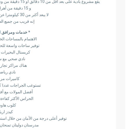
يقع مشروع بادية على بعد أقل من 10 دقائق أو 15 دقيقة من وسط مدينة 6 أكتوبر والتي تعتبر من أهم المناطق الراقية
و 15 دقيقة من أهرامات الجيزة
لا يبعد أكثر من 30 كيلومترا عن قلب العاصمة القاهرة
إنه قريب من جميع ال
* خدمات ومرافق ا
الاهتمام بالمساحات ال
توفير ساحات واسعة للحف
كريستال البحيرات 
نادي صحي مع سب
هناك مراكز تجار
نادي رياض
كاميرات مرا
تستوعب الجراجات عددا كب
أفضل المولات مع أف
الحراس الأكثر كفاءة
كلوب هاو
كيدز اريا
توفير أعلى درجة من الأمان من خلال استخ
مدرستان دوليتان تمنحان