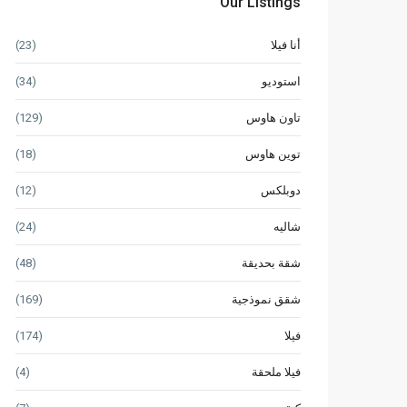
Our Listings
أنا فيلا
(23)
استوديو
(34)
تاون هاوس
(129)
توين هاوس
(18)
دوبلكس
(12)
شاليه
(24)
شقة بحديقة
(48)
شقق نموذجية
(169)
فيلا
(174)
فيلا ملحقة
(4)