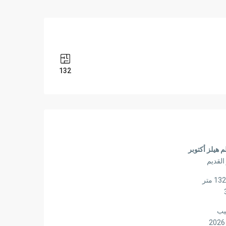
132
م هيلز أكتوبر
القديم
يب