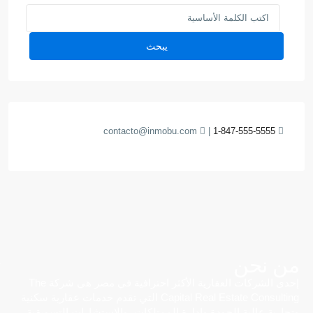
يبحث
contacto@inmobu.com
|
1-847-555-5555
من نحن
إحدى الشركات العقارية الأكثر احترافية في مصر هي شركة The
Capital Real Estate Consulting التي تقدم خدمات عقارية سكنية
وتجارية عالية الجودة وإدارة الممتلكات، والاستشارات التسويقية،