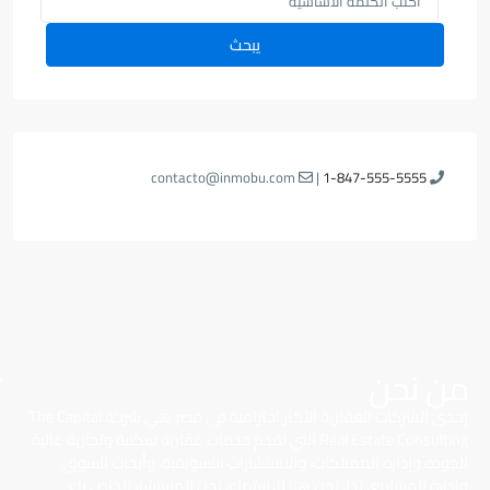
يبحث
contacto@inmobu.com
|
1-847-555-5555
من نحن
إحدى الشركات العقارية الأكثر احترافية في مصر هي شركة The Capital
Real Estate Consulting التي تقدم خدمات عقارية سكنية وتجارية عالية
الجودة وإدارة الممتلكات، والاستشارات التسويقية، وأبحاث السوق،
وإدارة المشاريع. لذا، نحن هنا للاستماع، نحن المستشار الخاص بك