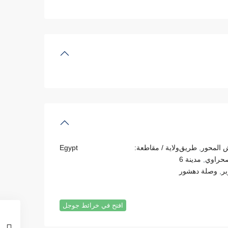
 المحور
,
طريق
ولاية / مقاطعة:
Egypt
لصحراوي
,
مدينة 6
بر
,
وصلة دهشور
افتح في خرائط جوجل