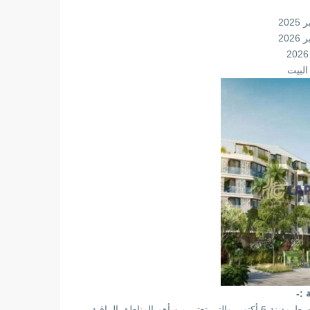
لبيت
 :-