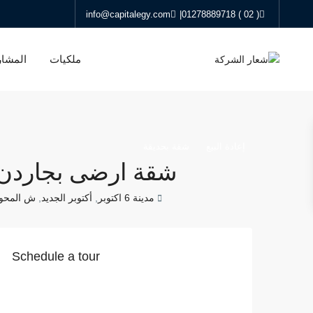
info@capitalegy.com
|
( 02 ) 01278889718
ملكيات
المشاري
إعادة البيع
شقة بحديقة
شقة ارضى بجاردن لل
مدينة 6 اكتوبر
,
أكتوبر الجديد
,
ش المحو
Schedule a tour