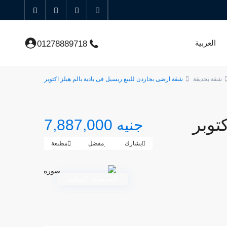
العربية
01278889718
شقة بحديقة
شقة ارضى بجاردن للبيع ريسيل فى بادية بالم هيلز اكتوبر
توبر
جنيه 7,887,000
يشارك
مفضل
مطبعة
المجمعات السكنية