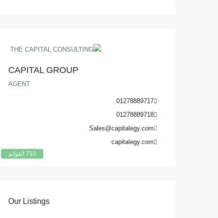
CAPITAL GROUP
AGENT
01278889717
01278889718
Sales@capitalegy.com
capitalegy.com
793 القوائم
Our Listings