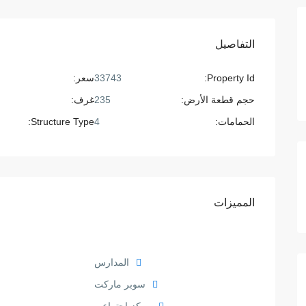
التفاصيل
Property Id:
33743
سعر:
حجم قطعة الأرض:
235
غرف:
الحمامات:
4
Structure Type:
المميزات
المدارس
سوبر ماركت