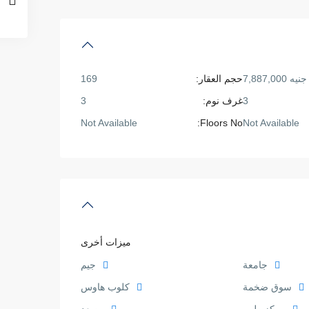
جنيه 7,887,000
حجم العقار:
169
3
غرف نوم:
3
Not Available
Floors No:
Not Available
ميزات أخرى
جامعة
جيم
سوق ضخمة
كلوب هاوس