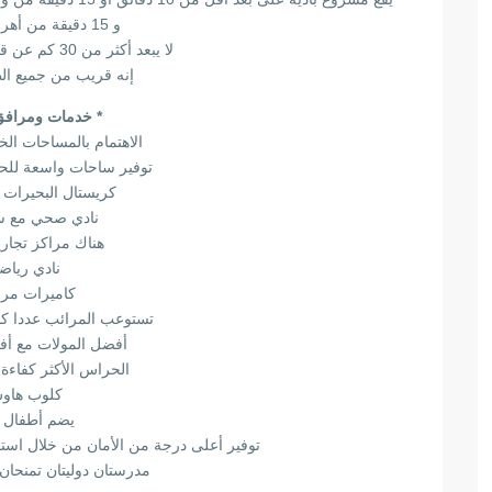
و 15 دقيقة من أهرامات الجيزة
لا يبعد أكثر من 30 كم عن قلب العاصمة القاهرة
إنه قريب من جميع ال
* خدمات ومرافق 
الاهتمام بالمساحات ال
توفير ساحات واسعة للحف
كريستال البحيرات 
نادي صحي مع سب
هناك مراكز تجار
نادي رياض
كاميرات مرا
تستوعب المرائب عددا كب
أفضل المولات مع أف
الحراس الأكثر كفاءة
كلوب هاو
يضم أطفال إ
توفير أعلى درجة من الأمان من خلال استخ
مدرستان دوليتان تمنحان