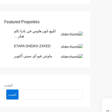
Featured Properties
للبيع تاون هاوس في باديا بالم
هيلز ...
ETAPA SHEIKH ZAYED
ماونتن فيو آي سيتي أكتوبر
البحث
البحث