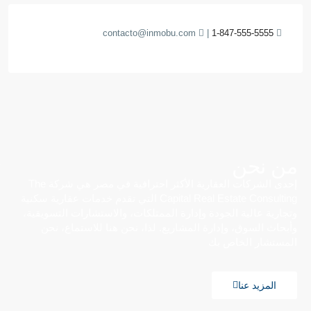
contacto@inmobu.com
|
1-847-555-5555
من نحن
إحدى الشركات العقارية الأكثر احترافية في مصر هي شركة The
Capital Real Estate Consulting التي تقدم خدمات عقارية سكنية
وتجارية عالية الجودة وإدارة الممتلكات، والاستشارات التسويقية،
وأبحاث السوق، وإدارة المشاريع. لذا، نحن هنا للاستماع، نحن
المستشار الخاص بك
المزيد عنا