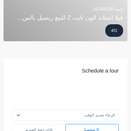
جنيه 16,568,000
فيلا استاند الون تايب Z للبيع ريسيل بالس...
401
Schedule a tour
شخصيا
دردشة الفيديو