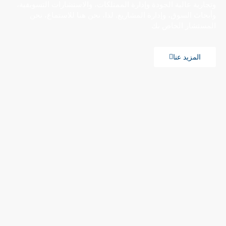
وتجارية عالية الجودة وإدارة الممتلكات، والاستشارات التسويقية،
وأبحاث السوق، وإدارة المشاريع. لذا، نحن هنا للاستماع، نحن
المستشار الخاص بك
المزيد عنا