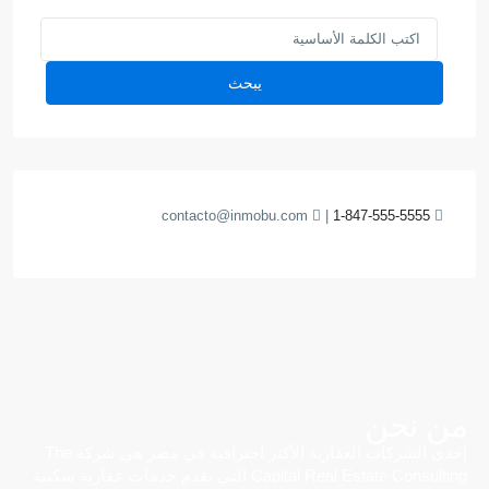
يبحث
contacto@inmobu.com
|
1-847-555-5555
من نحن
إحدى الشركات العقارية الأكثر احترافية في مصر هي شركة The
Capital Real Estate Consulting التي تقدم خدمات عقارية سكنية