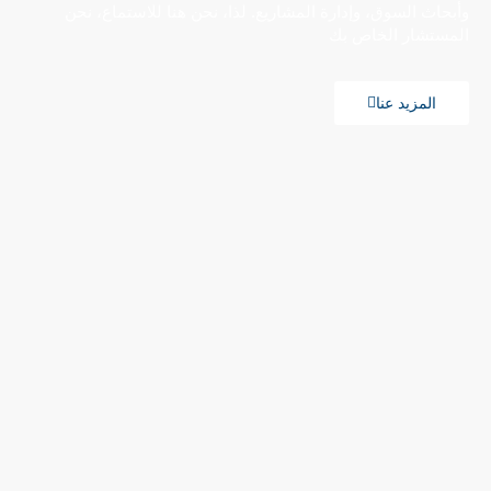
وأبحاث السوق، وإدارة المشاريع. لذا، نحن هنا للاستماع، نحن
المستشار الخاص بك
المزيد عنا