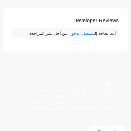
Developer Reviews
أنت بحاجه إلى
تسجيل الدخول
من أجل نشر المراجعة
من نحن
إحدى الشركات العقارية الأكثر احترافية في مصر هي شركة The
Capital Real Estate Consulting التي تقدم خدمات عقارية سكنية
وتجارية عالية الجودة وإدارة الممتلكات، والاستشارات التسويقية،
وأبحاث السوق، وإدارة المشاريع. لذا، نحن هنا للاستماع، نحن
المستشار الخاص بك