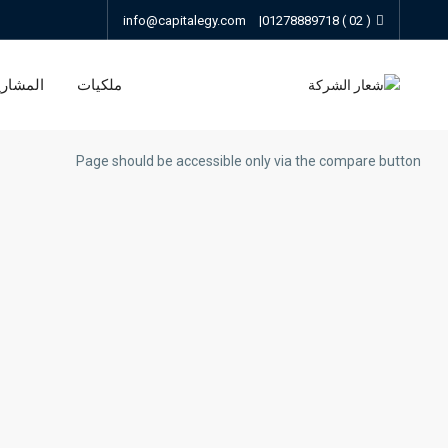
info@capitalegy.com
|
( 02 ) 01278889718
ملكيات
المشاري
Page should be accessible only via the compare button