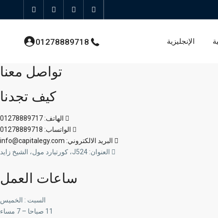
ة
الإنجليزية
01278889718
تواصل معنا
كيف تجدنا
الهاتف: 01278889717
الواتساب: 01278889718
البريد الالكتروني: info@capitalegy.com
العنوان: J524، كورتيارد مول، الشيخ زايد
ساعات العمل
السبت : الخميس
11 صباحا – 7 مساء