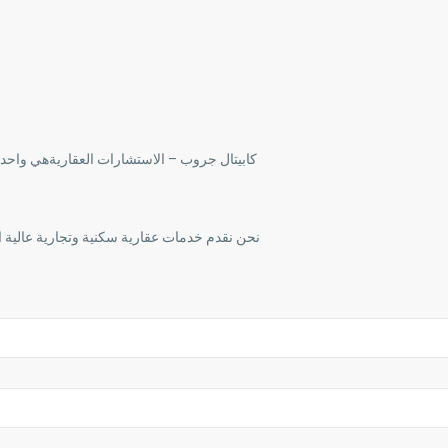
كابيتال جروب – الاستشارات العقاريةهي واحدة
نحن نقدم خدمات عقارية سكنية وتجارية عالية ا