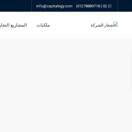
info@capitalegy.com
|
( 02 ) 01278889718
ملكيات
المشاريع التجار